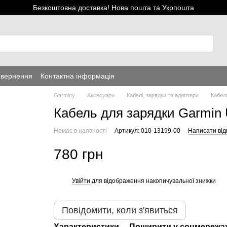
Безкоштовна доставка! Нова пошта та Укрпошта
овернення
Контактна інформація
Garminy
Аксесуари
Кабелі, зарядки та адаптери
Кабел
Кабель для зарядки Garmin 
Немає в наявності
Артикул: 010-13199-00
Написати від
780 грн
Увійти
для відображення накопичувальної знижки
%
Повідомити, коли з'явиться
Характеристики
Поширити у соцмережа