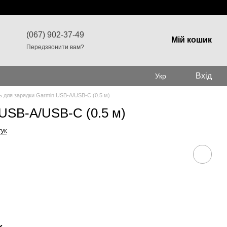
(067) 902-37-49
Мій кошик
Передзвонити вам?
Вхід
Укр
ь для зарядки Garmin USB-A/USB-C (0.5 м)
USB-A/USB-C (0.5 м)
гук
х