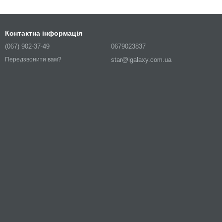
Контактна інформація
(067) 902-37-49
0679023837
star@igalaxy.com.ua
Передзвонити вам?