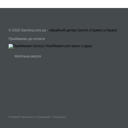
© 2026 Garminy.com.ua -
офіційний дилер Garmin (Гармін) в Україні
.
Приймаємо до оплати
Мобільна версія
Інтернет-магазин створений з Хорошоп