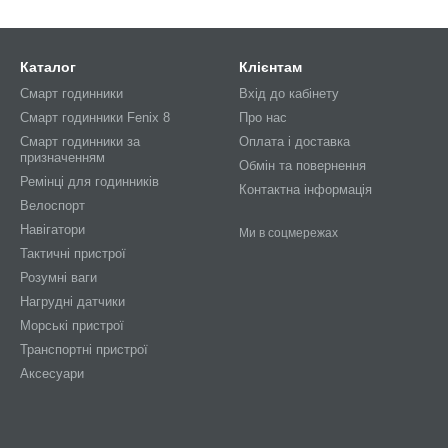
Каталог
Клієнтам
Смарт годинники
Вхід до кабінету
Смарт годинники Fenix 8
Про нас
Смарт годинники за
Оплата і доставка
призначенням
Обмін та повернення
Ремінці для годинників
Контактна інформація
Велоспорт
Навігатори
Ми в соцмережах
Тактичні пристрої
Розумні ваги
Нагрудні датчики
Морські пристрої
Транспортні пристрої
Аксесуари