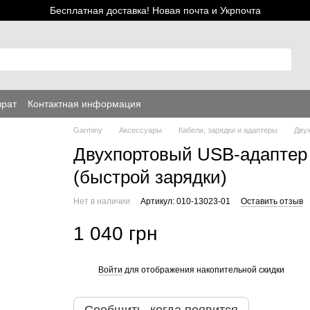
Бесплатная доставка! Новая почта и Укрпочта
врат
Контактная информация
Garminy
Аксессуары
Кабели, зарядки и адаптеры
Двух
Двухпортовый USB-адаптер 
(быстрой зарядки)
Нет в наличии
Артикул: 010-13023-01
Оставить отзыв
1 040 грн
Войти
для отображения накопительной скидки
%