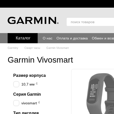
Перейти к основному контенту
Каталог
О нас
Оплата и доставка
Обмен и воз
Garminy
Смарт часы
Garmin Vivosmart
Garmin Vivosmart
Размер корпуса
4
10,7 мм
Серия Garmin
4
vivosmart
Тип дисплея