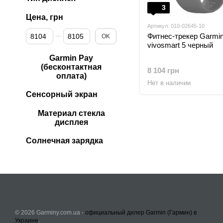
3
Цена, грн
Артикул: 010-02645-10
От Цена, грн
До Цена, грн
Фитнес-трекер Garmi
OK
vivosmart 5 черный
Garmin Pay
(бесконтактная
8 104 грн
оплата)
Нет в наличии
Сенсорный экран
Материал стекла
дисплея
Солнечная зарядка
© 2026 Garminy.com.ua -
официальный дилер Garmin (Гармин) в
Украине
.