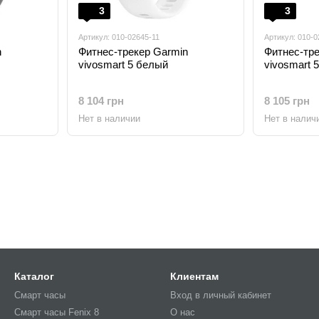
3
3
Артикул: 010-02645-11
Артикул: 010-0
n
Фитнес-трекер Garmin
Фитнес-тре
vivosmart 5 белый
vivosmart 
8 104 грн
8 105 грн
Нет в наличии
Нет в налич
Каталог
Клиентам
Смарт часы
Вход в личный кабинет
Смарт часы Fenix 8
О нас