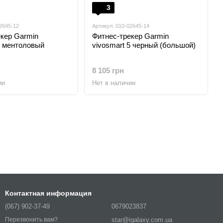
3
2645-12
Артикул: 010-02645-14
кер Garmin
Фитнес-трекер Garmin
5 ментоловый
vivosmart 5 черный (большой)
8 105 грн
ии
Нет в наличии
Контактная информация
(067) 902-37-49
0679023837
star@igalaxy.com.ua
Перезвонить вам?