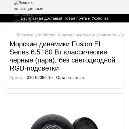
Бесплатная доставка! Новая почта и Укрпочта
Морские устройства
Морская акустика и усилители
Дина
Морские динамики Fusion EL
Series 6.5" 80 Вт классические
черные (пара), без светодиодной
RGB-подсветки
Артикул:
010-02080-10
Оставить отзыв