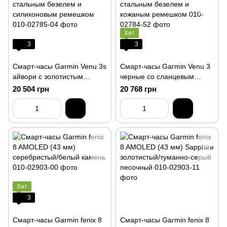
Хит
3
3
Смарт-часы Garmin Venu 3s
Смарт-часы Garmin Venu 3
айвори с золотистым
черные со сланцевым
стальным безелем и
стальным безелем и
20 504 грн
20 768 грн
силиконовым ремешком
кожаным ремешком
Хит
3
Смарт-часы Garmin fenix 8
Смарт-часы Garmin fenix 8