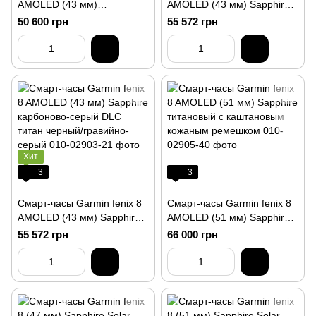
AMOLED (43 мм)
AMOLED (43 мм) Sapphire
серебристый/белый камень
золотистый/туманно-серый
50 600 грн
55 572 грн
песочный
Хит
3
3
Смарт-часы Garmin fenix 8
Смарт-часы Garmin fenix 8
AMOLED (43 мм) Sapphire
AMOLED (51 мм) Sapphire
карбоново-серый DLC
титановый с каштановым
55 572 грн
66 000 грн
титан черный/гравийно-
кожаным ремешком
серый