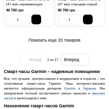
(47 мм) нержавеющая
(47 мм) сланцево-серый
сталь/черный
нержавеющая сталь/
40 700 грн
40 700 грн
черный
Показать еще 20 товаров
Назад
Вперед
1
из 17
Смарт-часы Garmin – надежные помощники
Все, что лучшее, прогрессивное и модерновое в отрасли – это
спортивные смарт-часы Гармин. Наш интернет-магазин
является официальным дилером
Garmin в Украине
. Мы
предлагаем полный ассортимент умных мужских и
женских
часов
и аксессуаров к ним.
Назначение смарт-часов Garmin