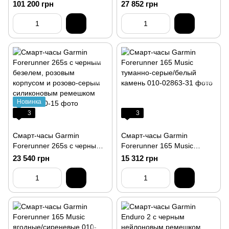
карбоново-серым
101 200 грн
27 852 грн
титановым безелем,
черным корпусом и
желтым/черным
силиконовым ремешком
Новинка
3
3
Смарт-часы Garmin
Смарт-часы Garmin
Forerunner 265s с черным
Forerunner 165 Music
безелем, розовым
туманно-серые/белый
23 540 грн
15 312 грн
корпусом и розово-серым
камень
силиконовым ремешком