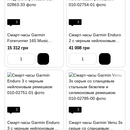
3
3
Смарт-часы Garmin
Смарт-часы Garmin Enduro
Forerunner 165 Music
2 с черным нейлоновым
ягодные/сиреневые
ремешком
15 312 грн
41 008 грн
3
3
Смарт-часы Garmin Enduro
Смарт-часы Garmin Venu 3s
3 с черным нейлоновым
серые со сланцевым