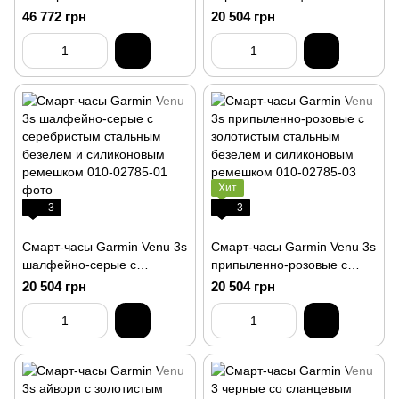
ремешком
стальным безелем и
46 772 грн
20 504 грн
силиконовым ремешком
Хит
3
3
Смарт-часы Garmin Venu 3s
Смарт-часы Garmin Venu 3s
шалфейно-серые с
припыленно-розовые с
серебристым стальным
золотистым стальным
20 504 грн
20 504 грн
безелем и силиконовым
безелем и силиконовым
ремешком
ремешком