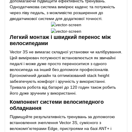
допомагаючи підвищити ефективність тренувань.
Однодатчикова система вимірює каденс та потужність
через ліву педаль, з можливістю розширення до
дводатчикової системи для додаткової точності.
Легкий монтаж і швидкий перенос між
велосипедами
Vector 3S не вимагає складної установки чи калібрування.
Цей вимірювач потужності встановлюється як звичайні
педалі і може дуже просто переноситися з одного
велосипеда на інший без допомоги професіоналів.
Ергономічний дизайн та оптимізований stack height
забезпечують комфорт і зручність у використанні.
Тривала робота від батареї до 120 годин також робить
його дуже зручним у використанні.
Компонент системи велосипедного
обладнання
Підвищуйте результативність тренувань за допомогою
встановлення зчеплення Vector 3S, сумісного з
велокомп'ютерами Edge, пристроями на базі ANT+ і