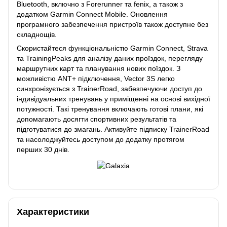
Bluetooth, включно з Forerunner та fenix, а також з
додатком Garmin Connect Mobile. Оновлення
програмного забезпечення пристроїв також доступне без
складнощів.
Скористайтеся функціональністю Garmin Connect, Strava
та TrainingPeaks для аналізу даних проїздок, перегляду
маршрутних карт та планування нових поїздок. З
можливістю ANT+ підключення, Vector 3S легко
синхронізується з TrainerRoad, забезпечуючи доступ до
індивідуальних тренувань у приміщенні на основі вихідної
потужності. Такі тренування включають готові плани, які
допомагають досягти спортивних результатів та
підготуватися до змагань. Активуйте підписку TrainerRoad
та насолоджуйтесь доступом до додатку протягом
перших 30 днів.
Характеристики