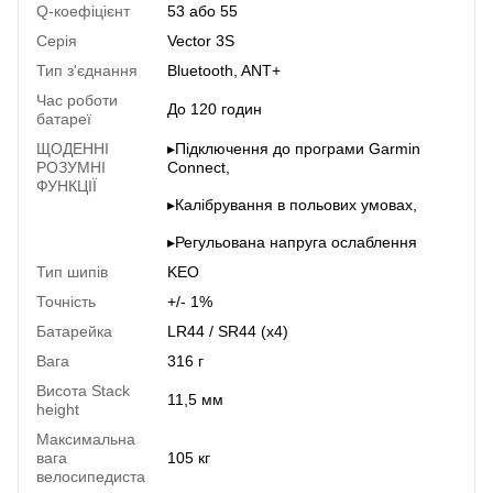
Q-коефіцієнт
53 або 55
Серія
Vector 3S
Тип з'єднання
Bluetooth, ANT+
Час роботи
До 120 годин
батареї
ЩОДЕННІ
▸Підключення до програми Garmin
РОЗУМНІ
Connect,
ФУНКЦІЇ
▸Калібрування в польових умовах,
▸Регульована напруга ослаблення
Тип шипів
KEO
Точність
+/- 1%
Батарейка
LR44 / SR44 (x4)
Вага
316 г
Висота Stack
11,5 мм
height
Максимальна
вага
105 кг
велосипедиста