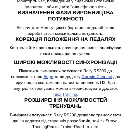
Моніторіть час, проведений у сидячому і стоячому
положенні, аби оцінити їхню ефективність.
ВИЗНАЧЕННЯ ФАЗИ ВИРОБНИЦТВА
ПОТУЖНОСТІ
Визначте момент у циклі обертання педалей, коли
виробляється максимальна потужність.
КОРЕКЦІЯ ПОЛОЖЕННЯ НА ПЕДАЛЯХ
Контролюйте правильність розміщення шипів, аналізуючи
точки прикладання зусиль.
ШИРОКІ МОЖЛИВОСТІ СИНХРОНІЗАЦІЇ
Підключіть вимірювач потужності Rally RS200 до
велокомп'ютера
Edge
та до додатку
Garmin Connect
для
зручності завантаження даних та оновлень ПЗ. Для
внутрішніх тренувань можна використовувати додаток
Tacx Training
.
РОЗШИРЕННЯ МОЖЛИВОСТЕЙ
ТРЕНУВАНЬ
Вимірювач потужності Rally RS200 дозволяє транслювати
дані в додатки від сторонніх розробників, такі як Strava,
TrainingPeaks, TrainerRoad та інші.