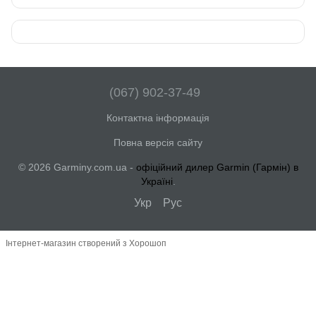
(067) 902-37-49
Контактна інформація
Повна версія сайту
© 2026 Garminy.com.ua -
офіційний дилер Garmin (Гармін) в
Україні
.
Укр
Рус
Інтернет-магазин створений з Хорошоп