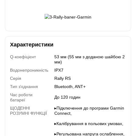
Характеристики
Q-коефіцієнт
53 мм (55 мм з доданою шайбою 2
мм)
Водонепроникність
IPX7
Серія
Rally RS
Тип з'єднання
Bluetooth, ANT+
Час роботи
До 120 годин
батареї
ЩОДЕННІ
▸Підключення до програми Garmin
РОЗУМНІ ФУНКЦІЇ
Connect,
▸Калібрування в польових умовах,
▸Регульована напруга ослаблення,