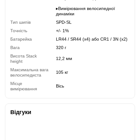
▸Вимірювання велосипедної
динаміки
Тип шипів
SPD-SL
Точність
+/- 1%
Батарейка
LR44 / SR44 (x4) або CR1 / 3N (x2)
Вага
320 г
Висота Stack
12,2 мм
height
Максимальна вага
105 кг
велосипедиста
Місце
Вісь
вимірювання
Відгуки