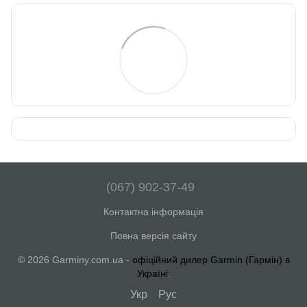
(067) 902-37-49
Контактна інформація
Повна версія сайту
© 2026 Garminy.com.ua -
офіційний дилер Garmin (Гармін) в
Україні
.
Укр
Рус