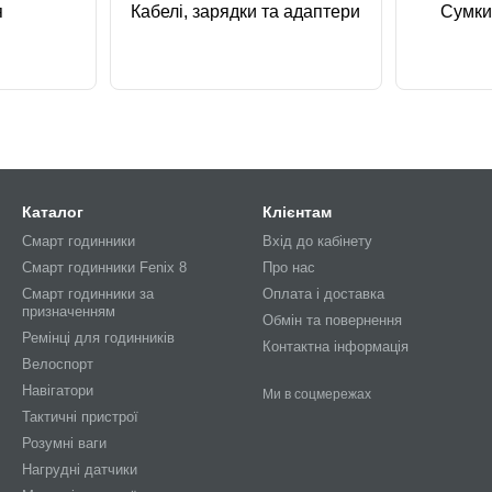
я
Кабелі, зарядки та адаптери
Сумки
Каталог
Клієнтам
Смарт годинники
Вхід до кабінету
Смарт годинники Fenix 8
Про нас
Смарт годинники за
Оплата і доставка
призначенням
Обмін та повернення
Ремінці для годинників
Контактна інформація
Велоспорт
Навігатори
Ми в соцмережах
Тактичні пристрої
Розумні ваги
Нагрудні датчики