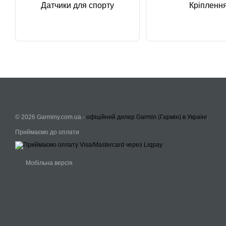
Датчики для спорту
Кріпленн
© 2026 Garminy.com.ua -
офіційний дилер Garmin (Гармін) в Україні
.
Приймаємо до оплати
Мобільна версія