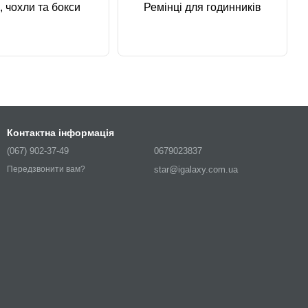
, чохли та бокси
Ремінці для годинників
Контактна інформація
(067) 902-37-49
0679023837
star@igalaxy.com.ua
Передзвонити вам?