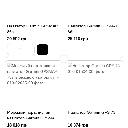
Навігатор Garmin GPSMAP
Навігатор Garmin GPSMAP
86s
86i
20 592 грн
25 116 грн
Морський портативний
Навігатор Garmin GPS 73
навігатор Garmin GPSMAP
79s із базовою картою світу
18 018 грн
10 374 грн