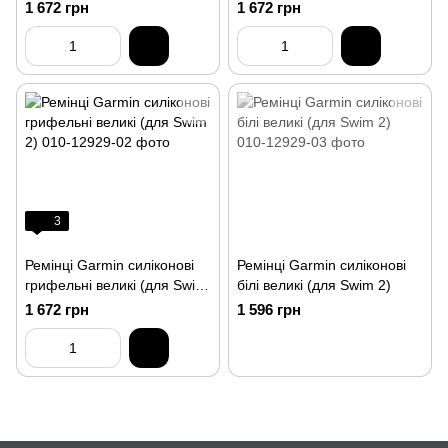
1 672 грн
1 672 грн
3
Ремінці Garmin силіконові
Ремінці Garmin силіконові
грифельні великі (для Swim
білі великі (для Swim 2)
2)
1 672 грн
1 596 грн