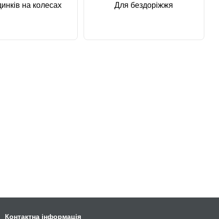
инків на колесах
Для бездоріжжя
Контактна інформація