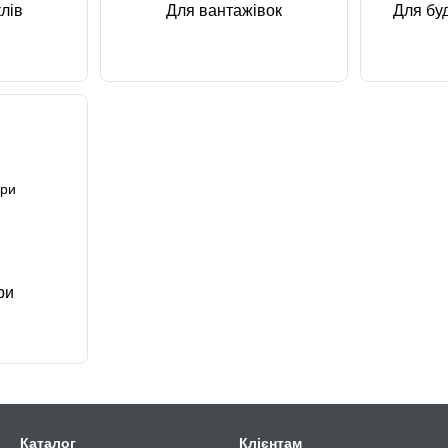
лів
Для вантажівок
Для буд
ри
Каталог
Клієнтам