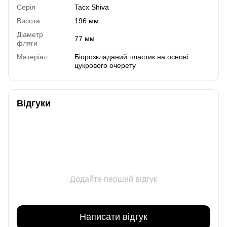
Серія
Tacx Shiva
Висота
196 мм
Діаметр
77 мм
фляги
Матеріал
Біорозкладаний пластик на основі
цукрового очерету
Відгуки
Додайте перший відгук
Написати відгук