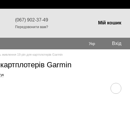
(067) 902-37-49
Мій кошик
Передзвонити вам?
Вхід
Укр
 живлення 19 pin для картплотерів Garmin
 картплотерів Garmin
гук