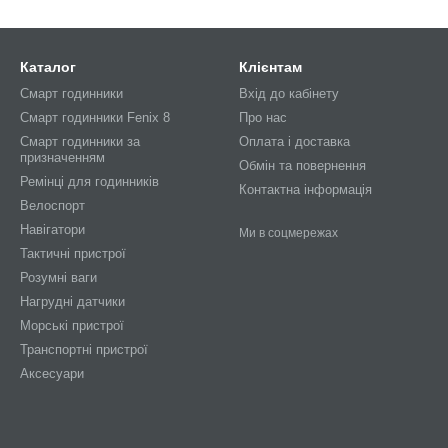
Каталог
Клієнтам
Смарт годинники
Вхід до кабінету
Смарт годинники Fenix 8
Про нас
Смарт годинники за
Оплата і доставка
призначенням
Обмін та повернення
Ремінці для годинників
Контактна інформація
Велоспорт
Навігатори
Ми в соцмережах
Тактичні пристрої
Розумні ваги
Нагрудні датчики
Морські пристрої
Транспортні пристрої
Аксесуари