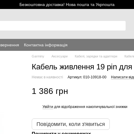
Безкоштовна доставка! Нова пошта та Укрпошта
овернення
Контактна інформація
Garminy
Аксесуари
Кабелі, зарядки та адаптери
Кабель
Кабель живлення 19 pin для
Немає в наявності
Артикул: 010-10918-00
Написати від
1 386 грн
Увійти
для відображення накопичувальної знижки
%
Повідомити, коли з'явиться
Поширити у соцмережах