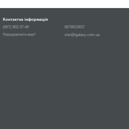
Контактна інформація
(067) 902-37-49
0679023837
star@igalaxy.com.ua
Передзвонити вам?