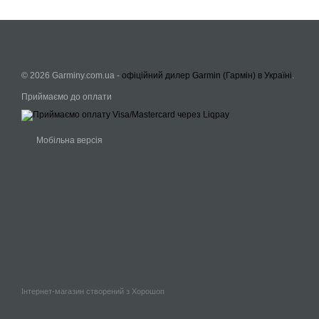
© 2026 Garminy.com.ua -
офіційний дилер Garmin (Гармін) в Україні
.
Приймаємо до оплати
Мобільна версія
Інтернет-магазин створений з Хорошоп