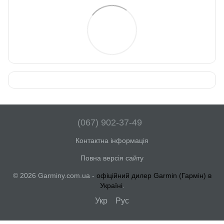
(067) 902-37-49
Контактна інформація
Повна версія сайту
© 2026 Garminy.com.ua -
офіційний дилер Garmin (Гармін) в
Україні
.
Укр
Рус