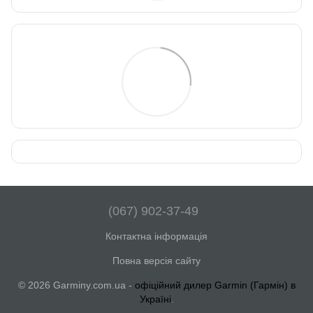
(067) 902-37-49
Контактна інформація
Повна версія сайту
© 2026 Garminy.com.ua -
офіційний дилер Garmin (Гармін) в
Україні
.