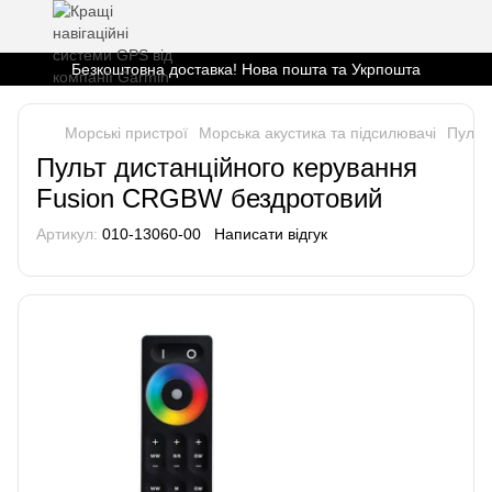
Безкоштовна доставка! Нова пошта та Укрпошта
Морські пристрої
Морська акустика та підсилювачі
Пульт
Пульт дистанційного керування
Fusion CRGBW бездротовий
Артикул:
010-13060-00
Написати відгук