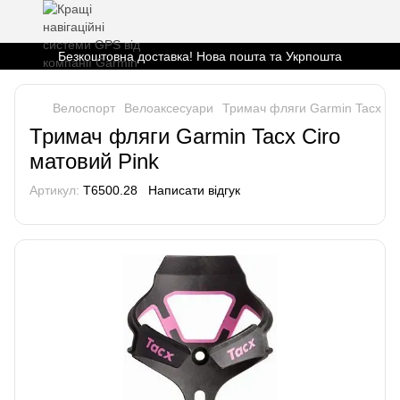
Безкоштовна доставка! Нова пошта та Укрпошта
Велоспорт
Велоаксесуари
Тримач фляги Garmin Tacx Cir
Тримач фляги Garmin Tacx Ciro
матовий Pink
Артикул:
T6500.28
Написати відгук