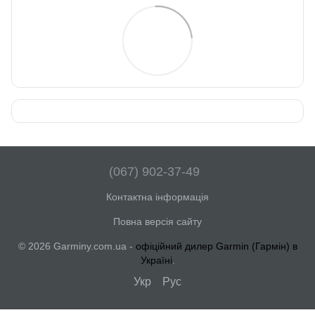
(067) 902-37-49
Контактна інформація
Повна версія сайту
© 2026 Garminy.com.ua -
офіційний дилер Garmin (Гармін) в
Україні
.
Укр
Рус