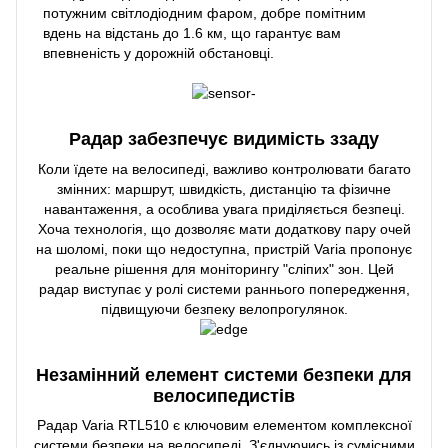
потужним світлодіодним фаром, добре помітним
вдень на відстань до 1.6 км, що гарантує вам
впевненість у дорожній обстановці.
Радар забезпечує видимість ззаду
Коли їдете на велосипеді, важливо контролювати багато
змінних: маршрут, швидкість, дистанцію та фізичне
навантаження, а особлива увага приділяється безпеці.
Хоча технологія, що дозволяє мати додаткову пару очей
на шоломі, поки що недоступна, пристрій Varia пропонує
реальне рішення для моніторингу "сліпих" зон. Цей
радар виступає у ролі системи раннього попередження,
підвищуючи безпеку велопрогулянок.
Незамінний елемент системи безпеки для
велосипедистів
Радар Varia RTL510 є ключовим елементом комплексної
системи безпеки на велосипеді. З'єднуючись із сумісними