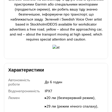
пристроями Garmin або спеціальними моніторами
(продаються окремо), він робить вашу їзду значно
безпечнішою, інформуючи про транспорт, що
наближається ззаду. Зелений і Swedish Voice Over artist
based in StockholmIDEOS available for workdicator
advertises a free road, yellow – about the approaching car,
and red – about the transport moving at high speed, which
requires special attention and caution.
Характеристики
Автономність
До 6 годин
роботи
Водонепроникність
IPX7
Люмен
▸20 лм (безперервний режим),
▸29 лм (режим нічного спалаху),