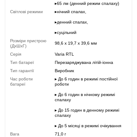
▸65 лм (денний режим спалаху)
Світлові режими
▸нічний спалах,
▸денний спалах,
▸суцільний
Розміри пристрою
98,6 x 19,7 x 39,6 мм
(ДхШхГ)
Серія
Varia RTL
Тип батареї
Перезаряджувана літій-іонна
Тип гарантії
Виробник
Час роботи
▸ До 6 годин в режимі постійної
батареї
роботи
▸ До 6 годин в нічному режимі
спалаху
▸ До 15 годин в денному режимі
спалаху
▸ До 5 місяці в режимі очікування
Вага
71,0 г