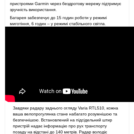
пристроями Garmin через бездротову мережу підтримує
зручність використання.
Батарея забезпечує до 15 годин роботи у режимі
миготіння, 6 годин – у режимі стабільного світла.
Завдяки радару заднього огляду Varia RTL510, кожна
ваша велопрогулянка стане набагато розумнішою та
безпечнішою. Встановлений на підсідельний штир
пристрій надає інформацію про рух транспорту
позаду на відстані до 140 метрів. Радар володіє