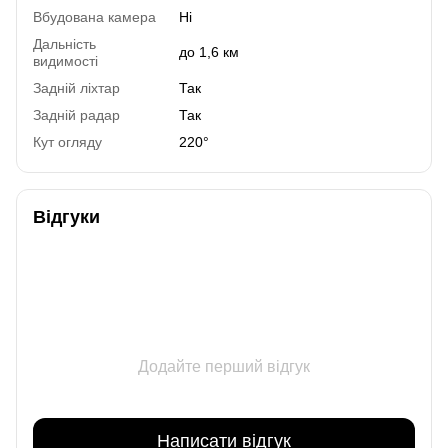
Вбудована камера
Ні
Дальність
до 1,6 км
видимості
Задній ліхтар
Так
Задній радар
Так
Кут огляду
220°
Відгуки
Додайте перший відгук
Написати відгук