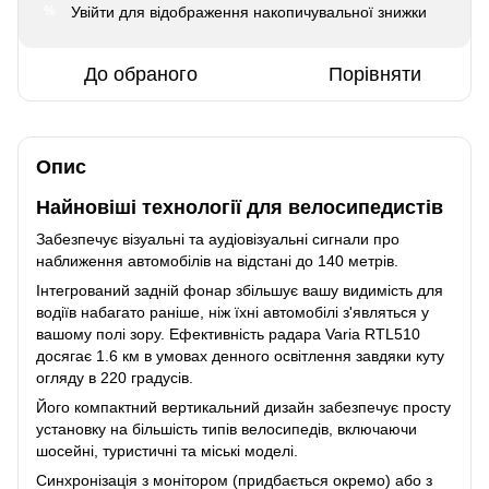
Увійти
для відображення накопичувальної знижки
%
До обраного
Порівняти
Опис
Найновіші технології для велосипедистів
Забезпечує візуальні та аудіовізуальні сигнали про
наближення автомобілів на відстані до 140 метрів.
Інтегрований задній фонар збільшує вашу видимість для
водіїв набагато раніше, ніж їхні автомобілі з'являться у
вашому полі зору. Ефективність радара Varia RTL510
досягає 1.6 км в умовах денного освітлення завдяки куту
огляду в 220 градусів.
Його компактний вертикальний дизайн забезпечує просту
установку на більшість типів велосипедів, включаючи
шосейні, туристичні та міські моделі.
Синхронізація з монітором (придбається окремо) або з