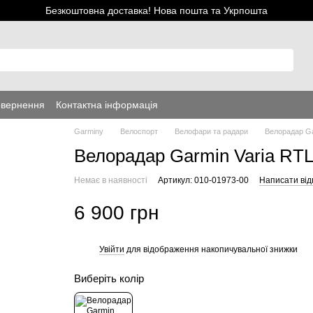
Безкоштовна доставка! Нова пошта та Укрпошта
овернення
Контактна інформація
Garminy
Велоспорт
Велофари та радари
Велорадар Ga
Велорадар Garmin Varia RT
Немає в наявності
Артикул: 010-01973-00
Написати від
6 900 грн
Увійти
для відображення накопичувальної знижки
%
Виберіть колір