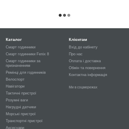
Каталог
Клієнтам
Смарт годинники
Вхід до кабінету
Смарт годинники Fenix 8
Про нас
Смарт годинники за
Оплата і доставка
призначенням
Обмін та повернення
Ремінці для годинників
Контактна інформація
Велоспорт
Навігатори
Ми в соцмережах
Тактичні пристрої
Розумні ваги
Нагрудні датчики
Морські пристрої
Транспортні пристрої
Аксесуари