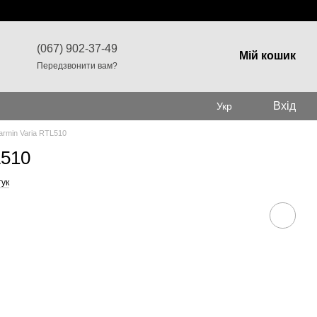
(067) 902-37-49
Мій кошик
Передзвонити вам?
Вхід
Укр
rmin Varia RTL510
L510
гук