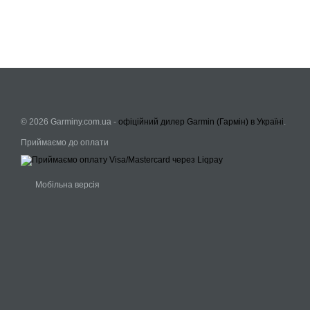
© 2026 Garminy.com.ua -
офіційний дилер Garmin (Гармін) в Україні
.
Приймаємо до оплати
Мобільна версія