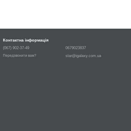
Контактна інформація
(067) 902-37-49
0679023837
star@igalaxy.com.ua
Передзвонити вам?