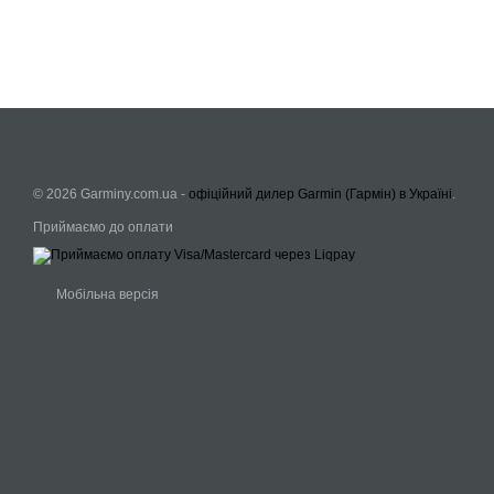
© 2026 Garminy.com.ua -
офіційний дилер Garmin (Гармін) в Україні
.
Приймаємо до оплати
Мобільна версія