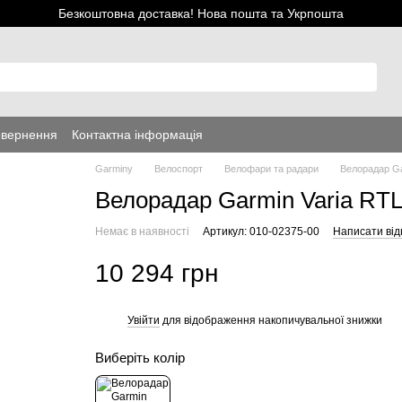
Безкоштовна доставка! Нова пошта та Укрпошта
овернення
Контактна інформація
Garminy
Велоспорт
Велофари та радари
Велорадар Ga
Велорадар Garmin Varia RTL
Немає в наявності
Артикул: 010-02375-00
Написати від
10 294 грн
Увійти
для відображення накопичувальної знижки
%
Виберіть колір