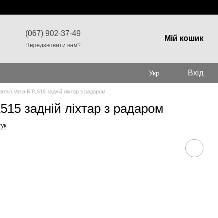
(067) 902-37-49
Мій кошик
Передзвонити вам?
Вхід
Укр
rmin Varia RTL515 задній ліхтар з радаром
515 задній ліхтар з радаром
гук