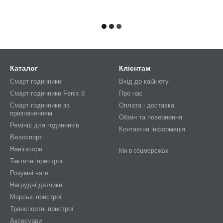
Каталог
Клієнтам
Смарт годинники
Вхід до кабінету
Смарт годинники Fenix 8
Про нас
Смарт годинники за
Оплата і доставка
призначенням
Обмін та повернення
Ремінці для годинників
Контактна інформація
Велоспорт
Навігатори
Ми в соцмережах
Тактичні пристрої
Розумні ваги
Нагрудні датчики
Морські пристрої
Транспортні пристрої
Аксесуари