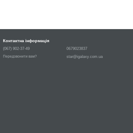
Контактна інформація
(067) 902-37-49
0679023837
star@igalaxy.com.ua
Передзвонити вам?