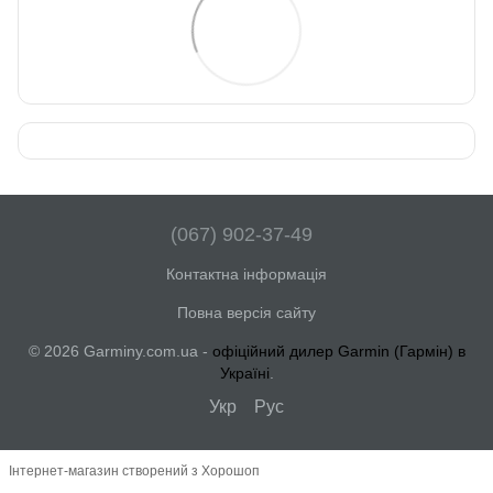
(067) 902-37-49
Контактна інформація
Повна версія сайту
© 2026 Garminy.com.ua -
офіційний дилер Garmin (Гармін) в
Україні
.
Укр
Рус
Інтернет-магазин створений з Хорошоп