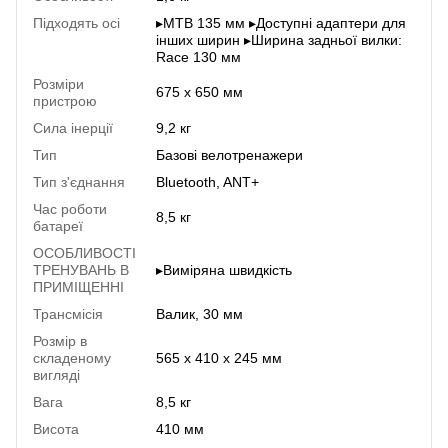
Підходять осі
▸MTB 135 мм ▸Доступні адаптери для
інших ширин ▸Ширина задньої вилки:
Race 130 мм
Розміри
675 х 650 мм
пристрою
Сила інерції
9,2 кг
Тип
Базові велотренажери
Тип з'єднання
Bluetooth, ANT+
Час роботи
8,5 кг
батареї
ОСОБЛИВОСТІ
ТРЕНУВАНЬ В
▸Виміряна швидкість
ПРИМІЩЕННІ
Трансмісія
Валик, 30 мм
Розмір в
складеному
565 x 410 x 245 мм
вигляді
Вага
8,5 кг
Висота
410 мм