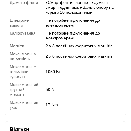
Діаметр фляги
▸Смартфон, ▸Планшет, ▸Сумісні
смарт-годинники, ▸Важіль опору на
кермі з 10 положеннями
Електричні
Не потрібне підключення до
вимоги
електромережі
Калібрування
Не потрібне підключення до
електромережі
Магніти
2 х 8 постійних феритових магнітів
Максимальна
2 х 8 постійних феритових магнітів
потужність
Максимальне
гальмівне
1050 Вт
зусилля
Максимальний
крутний
50 N
момент
Максимальний
17 Nm
ухил
Відгуки