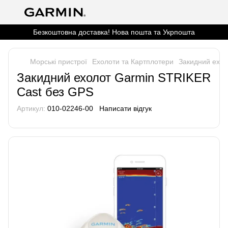
Безкоштовна доставка! Нова пошта та Укрпошта
Морські пристрої
Ехолоти та Картплотери
Закидний ехол
Закидний ехолот Garmin STRIKER
Cast без GPS
Артикул:
010-02246-00
Написати відгук