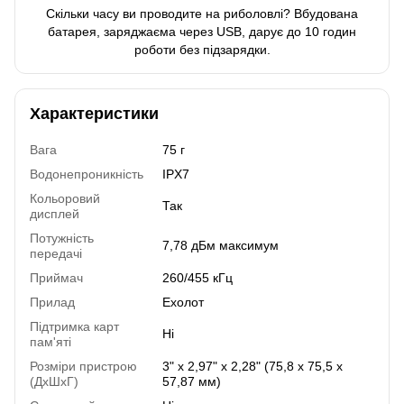
Скільки часу ви проводите на риболовлі? Вбудована
батарея, заряджаєма через USB, дарує до 10 годин
роботи без підзарядки.
Характеристики
Вага
75 г
Водонепроникність
IPX7
Кольоровий
Так
дисплей
Потужність
7,78 дБм максимум
передачі
Приймач
260/455 кГц
Прилад
Ехолот
Підтримка карт
Ні
пам'яті
Розміри пристрою
3" x 2,97" x 2,28" (75,8 x 75,5 x
(ДхШхГ)
57,87 мм)