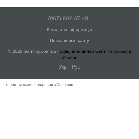
(067) 902-37-49
Контактна інформація
Повна версія сайту
© 2026 Garminy.com.ua -
офіційний дилер Garmin (Гармін) в
Україні
.
Укр
Рус
Інтернет-магазин створений з Хорошоп