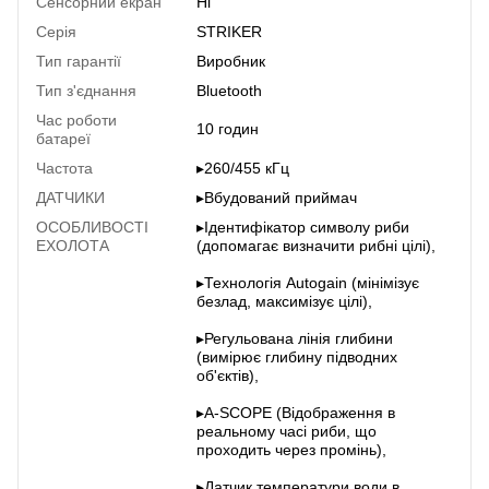
Сенсорний екран
Ні
Серія
STRIKER
Тип гарантії
Виробник
Тип з'єднання
Bluetooth
Час роботи
10 годин
батареї
Частота
▸260/455 кГц
ДАТЧИКИ
▸Вбудований приймач
ОСОБЛИВОСТІ
▸Ідентифікатор символу риби
ЕХОЛОТА
(допомагає визначити рибні цілі),
▸Технологія Autogain (мінімізує
безлад, максимізує цілі),
▸Регульована лінія глибини
(вимірює глибину підводних
об'єктів),
▸A-SCOPE (Відображення в
реальному часі риби, що
проходить через промінь),
▸Датчик температури води в