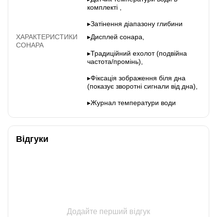
комплекті ,
▸Затінення діапазону глибини
ХАРАКТЕРИСТИКИ
▸Дисплей сонара,
СОНАРА
▸Традиційний ехолот (подвійна
частота/промінь),
▸Фіксація зображення біля дна
(показує зворотні сигнали від дна),
▸Журнал температури води
Відгуки
Додайте перший відгук