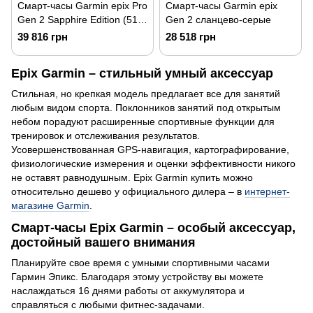
Смарт-часы Garmin epix Pro
Смарт-часы Garmin epix
Gen 2 Sapphire Edition (51
Gen 2 сланцево-серые
мм) карбоново-серые
39 816 грн
28 518 грн
титановые DLC с
каштановым кожаным
Epix Garmin – стильный умный аксессуар
ремешком
Стильная, но крепкая модель предлагает все для занятий
любым видом спорта. Поклонников занятий под открытым
небом порадуют расширенные спортивные функции для
тренировок и отслеживания результатов.
Усовершенствованная GPS-навигация, картографирование,
физиологические измерения и оценки эффективности никого
не оставят равнодушным. Epix Garmin купить можно
относительно дешево у официального дилера – в
интернет-
магазине Garmin
.
Смарт-часы Epix Garmin – особый аксессуар,
достойный вашего внимания
Планируйте свое время с умными спортивными часами
Гармин Эпикс. Благодаря этому устройству вы можете
наслаждаться 16 днями работы от аккумулятора и
справляться с любыми фитнес-задачами.