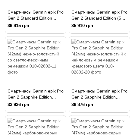
Смарт-часы Garmin epix Pro
Смарт-часы Garmin epix Pro
Gen 2 Standard Edition
Gen 2 Standard Edition (51
(47мм) сланцево-серые с
мм) сланцево-серые с
39 815 грн
35 910 грн
черным ремешком
черным ремешком
Смарт-часы Garmin epix Pro
Смарт-часы Garmin epix Pro
Gen 2 Sapphire Edition
Gen 2 Sapphire Edition
(42мм) нежно-золотистый
(42мм) нежно-золотистый с
33 936 грн
36 876 грн
со светло-песочным
нейлоновым ремешком
ремешком
кремового цвета