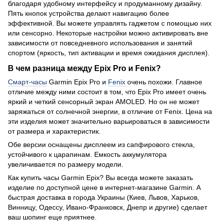
благодаря удобному интерфейсу и продуманному дизайну.
Пять кнопок устройства делают навигацию более
эффективной. Вы можете управлять гаджетом с помощью них
или сенсорно. Некоторые настройки можно активировать вне
зависимости от повседневного использования и занятий
спортом (яркость, тип активации и время ожидания дисплея).
В чем разница между Epix Pro и Fenix?
Смарт-часы
Garmin Epix Pro и
Fenix
​​очень похожи. Главное
отличие между ними состоит в том, что Epix Pro имеет очень
яркий и четкий сенсорный экран AMOLED. Но он не может
заряжаться от солнечной энергии, в отличие от Fenix. Цена на
эти изделия может значительно варьироваться в зависимости
от размера и характеристик.
Обе версии оснащены дисплеем из сапфирового стекла,
устойчивого к царапинам. Емкость аккумулятора
увеличивается по размеру модели.
Как купить часы Garmin Epix? Вы всегда можете заказать
изделие по доступной цене в интернет-магазине Garmin. А
быстрая доставка в города Украины (Киев, Львов, Харьков,
Винницу, Одессу, Ивано-Франковск, Днепр и другие) сделает
ваш шопинг еще приятнее.