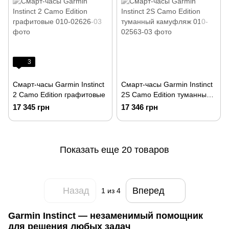
3
Смарт-часы Garmin Instinct
Смарт-часы Garmin Instinct
2 Camo Edition графитовые
2S Camo Edition туманный
камуфляж
17 345 грн
17 346 грн
Показать еще 20 товаров
Назад
Вперед
1
из 4
Garmin Instinct ― незаменимый помощник
для решения любых задач