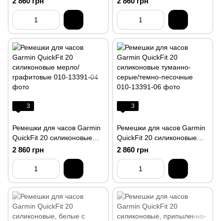
2 860 грн
2 860 грн
3
3
Ремешки для часов Garmin
Ремешки для часов Garmin
QuickFit 20 силиконовые
QuickFit 20 силиконовые
мерло/графитовые
туманно-серые/темно-
2 860 грн
2 860 грн
песочные