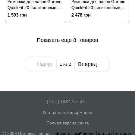
Ремешки для часов Garmin
Ремешки для часов Garmin
QuickFit 20 силиконовые,
QuickFit 20 силиконовые,
сланцево-серые с
черные
1 593 грн
2 478 грн
аметистовой фурнитурой
Показать еще 8 товаров
Назад
Вперед
1
из 2
(067) 902-37-49
Контактная информация
Полная версия сайта
© 2026 Garminy.com.ua -
официальный дилер Garmin (Гармин) в