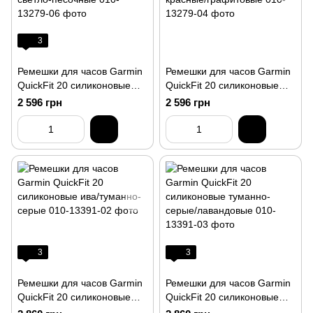
3
Ремешки для часов Garmin
Ремешки для часов Garmin
QuickFit 20 силиконовые
QuickFit 20 силиконовые
орхидеевые/светло-
пламенно-красные/
2 596 грн
2 596 грн
песочные
графитовые
3
3
Ремешки для часов Garmin
Ремешки для часов Garmin
QuickFit 20 силиконовые
QuickFit 20 силиконовые
ива/туманно-серые
туманно-серые/лавандовые