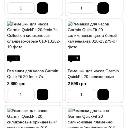
бирюзовые
цвета известняка
3
3
Ремешки для часов Garmin
Ремешки для часов Garmin
QuickFit 20 fenix 7s
QuickFit 20 силиконовые
Collection силиконовые
цвета белый камень/аква
2 860 грн
2 596 грн
сланцево-серые