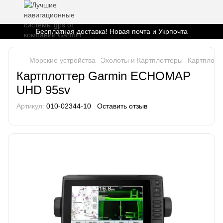
Бесплатная доставка! Новая почта и Укрпочта
Морские устройства
Эхолоты и Картплоттеры
Картплотт
Картплоттер Garmin ECHOMAP
UHD 95sv
Артикул:
010-02344-10
Оставить отзыв