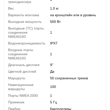
трансдьюсера
Вес
1,0 кг
Варианты монтажа
на кронштейн или в уровень
Выходная мощность
500 Вт
Выходные (ТС) порты
соединения
1
NMEA0183
Водонепроницаемость
IPX7
Входные порты
соединения
1
NMEA0183
Диагональ дисплея
9"
Цветной дисплей
Да
Маршруты
50 сохраненных треков
Навигационные
100
маршруты
Порты NMEA 2000
1
Приемник
5 Гц
Прибор
Картплотеры