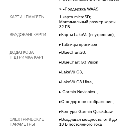
> ▸Поддержка WAAS
КАРТИ І ПАМ’ЯТЬ
1 карта microSD;
Максимальный размер карты
32 ГБ
ВБУДОВАНІ КАРТИ
▸Карты LakeVu (внутренние),
▸Таблицы приливов
ДОДАТКОВА
▸BlueChartG3,
ПІДТРИМКА КАРТ
▸BlueChart G3 Vision,
▸LakeVü G3,
▸LakeVü G3 Ultra,
▸ Garmin Navionics+,
▸Стандартное отображение,
▸Контуры Garmin Quickdraw
ЭЛЕКТРИЧЕСКИЕ
▸Входящая мощность: от 9 до
ПАРАМЕТРЫ
18 В постоянного тока