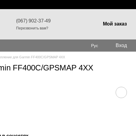
(067) 902-37-49
Мой заказ
Перезвонить вам?
Вход
Рус
епление для Garmin FF400C/GPSMAP 4XX
rmin FF400C/GPSMAP 4XX
 в соцсетях