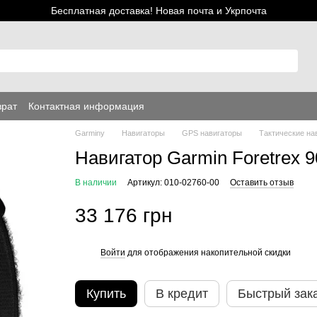
Бесплатная доставка! Новая почта и Укрпочта
врат
Контактная информация
Garminy
Навигаторы
GPS навигаторы
Тактические на
Навигатор Garmin Foretrex 901
В наличии
Артикул: 010-02760-00
Оставить отзыв
33 176 грн
Войти
для отображения накопительной скидки
%
Купить
В кредит
Быстрый зак