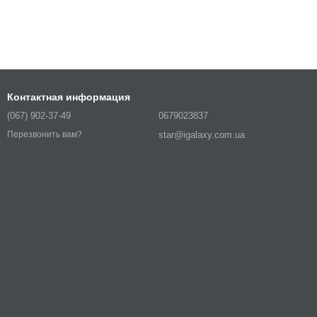
Контактная информация
(067) 902-37-49
0679023837
star@igalaxy.com.ua
Перезвонить вам?