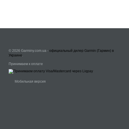
© 2026 Garminy.com.ua -
официальный дилер Garmin (Гармин) в
Украине
.
Принимаем к оплате
Мобильная версия