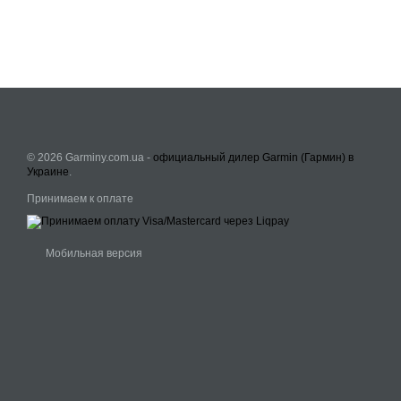
© 2026 Garminy.com.ua -
официальный дилер Garmin (Гармин) в
Украине
.
Принимаем к оплате
Мобильная версия