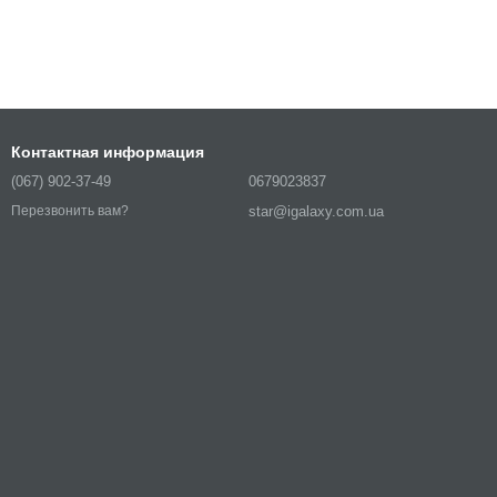
Контактная информация
(067) 902-37-49
0679023837
star@igalaxy.com.ua
Перезвонить вам?