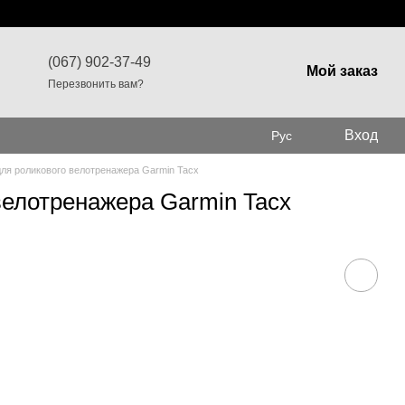
(067) 902-37-49
Мой заказ
Перезвонить вам?
Вход
Рус
ля роликового велотренажера Garmin Tacx
велотренажера Garmin Tacx