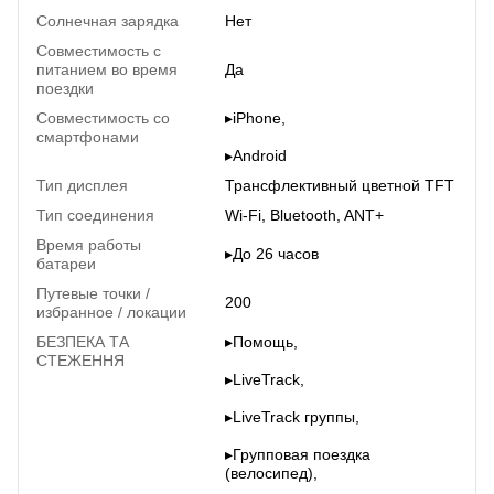
Солнечная зарядка
Нет
Совместимость с
питанием во время
Да
поездки
Совместимость со
▸iPhone,
смартфонами
▸Android
Тип дисплея
Трансфлективный цветной TFT
Тип соединения
Wi-Fi, Bluetooth, ANT+
Время работы
▸До 26 часов
батареи
Путевые точки /
200
избранное / локации
БЕЗПЕКА ТА
▸Помощь,
СТЕЖЕННЯ
▸LiveTrack,
▸LiveTrack группы,
▸Групповая поездка
(велосипед),