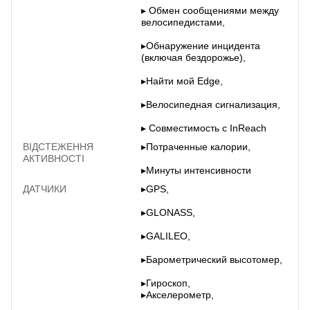
▸ Обмен сообщениями между
велосипедистами,
▸Обнаружение инцидента
(включая бездорожье),
▸Найти мой Edge,
▸Велосипедная сигнализация,
▸ Совместимость с InReach
ВІДСТЕЖЕННЯ
▸Потраченные калории,
АКТИВНОСТІ
▸Минуты интенсивности
ДАТЧИКИ
▸GPS,
▸GLONASS,
▸GALILEO,
▸Барометрический высотомер,
▸Гироскоп,
▸Акселерометр,