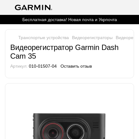
Бесплатная доставка! Новая почта и Укрпочта
Транспортые устройства
Видеорегистраторы
Видеореги
Видеорегистратор Garmin Dash
Cam 35
Артикул:
010-01507-04
Оставить отзыв