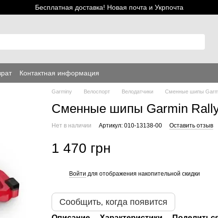
Бесплатная доставка! Новая почта и Укрпочта
врат
Контактная информация
Garminy
Велоспорт
Велодатчики
Сменные шипы Garmin 
Сменные шипы Garmin Rally 
Нет в наличии
Артикул: 010-13138-00
Оставить отзыв
1 470 грн
Войти
для отображения накопительной скидки
%
Сообщить, когда появится
Описание
Характеристики
Поделиться